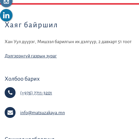
Хаяг байршил
Хан Уул дүүрэг, Мишээл барилгын их дэлгүүр, 2 давхарт 51 тоот
Дэлгэрэнгүй газрын зураг
Холбоо барих
(+976) 7711-3201
info@matsuzakaya.mn