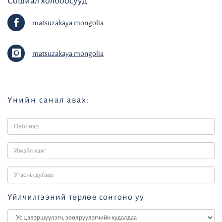
Сошиал холбоосууд
matsuzakaya mongolia
matsuzakaya mongolia
Үнийн санал авах:
Үйлчилгээний төрлөө сонгоно уу