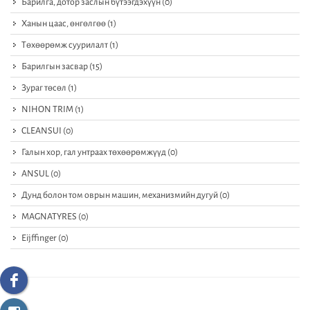
Барилга, дотор заслын бүтээгдэхүүн
(0)
Ханын цаас, өнгөлгөө
(1)
Төхөөрөмж суурилалт
(1)
Барилгын засвар
(15)
Зураг төсөл
(1)
NIHON TRIM
(1)
CLEANSUI
(0)
Галын хор, гал унтраах төхөөрөмжүүд
(0)
ANSUL
(0)
Дунд болон том оврын машин, механизмийн дугуй
(0)
MAGNATYRES
(0)
Eijffinger
(0)
default