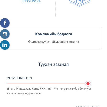
Компанийн бодлого
Өөдөө тэмүүлэлтэй, дэвшиж хөгжих
Түүхэн замнал
2012 оны 9 сар
Японы Мацүзакаяа Кэнзай ХХК-ийн Монгол дахь салбар болж үйл
ажиллагаагаа явуулж эхлэв.