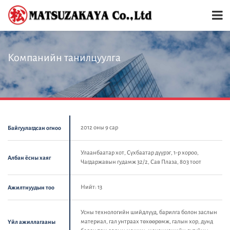
Компанийн танилцуулга
2012 оны 9 сар
Байгуулагдсан огноо
Улаанбаатар хот, Сүхбаатар дүүрэг, 1-р хороо,
Албан ёсны хаяг
Чагдаржавын гудамж 32/2, Сав Плаза, 803 тоот
Нийт: 13
Ажилтнуудын тоо
Усны технологийн шийдлүүд, барилга болон заслын
материал, гал унтраах төхөөрөмж, галын хор, дунд
Үйл ажиллагааны