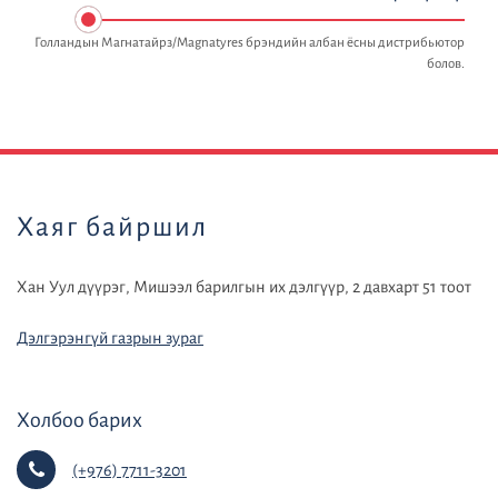
Голландын Магнатайрз/Magnatyres брэндийн албан ёсны дистрибьютор
болов.
default
Хаяг байршил
Хан Уул дүүрэг, Мишээл барилгын их дэлгүүр, 2 давхарт 51 тоот
Дэлгэрэнгүй газрын зураг
Холбоо барих
(+976) 7711-3201