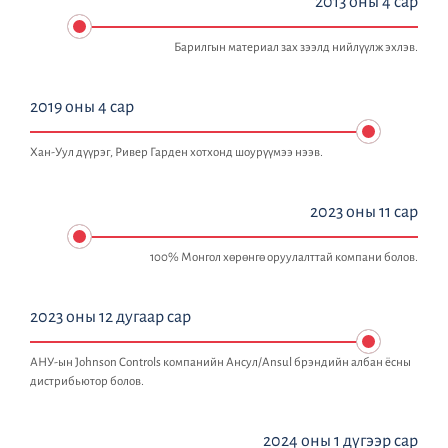
2013 оны 4 сар
Барилгын материал зах зээлд нийлүүлж эхлэв.
2019 оны 4 сар
Хан-Уул дүүрэг, Ривер Гарден хотхонд шоурүүмээ нээв.
2023 оны 11 сар
100% Монгол хөрөнгө оруулалттай компани болов.
2023 оны 12 дугаар сар
АНУ-ын Johnson Controls компанийн Ансул/Ansul брэндийн албан ёсны
дистрибьютор болов.
2024 оны 1 дүгээр сар