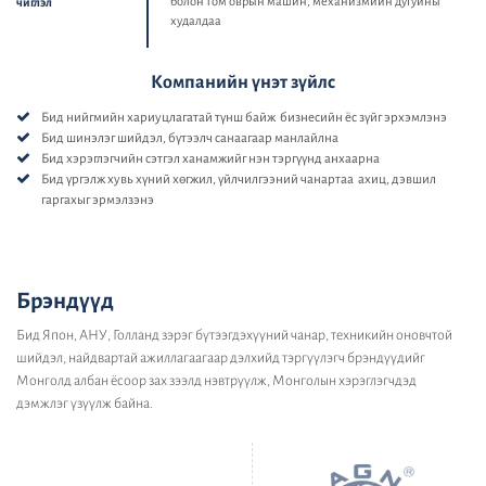
болон том оврын машин, механизмийн дугуйны
чиглэл
худалдаа
Компанийн үнэт зүйлс
Бид нийгмийн хариуцлагатай түнш байж бизнесийн ёс зүйг эрхэмлэнэ
Бид шинэлэг шийдэл, бүтээлч санаагаар манлайлна
Бид хэрэглэгчийн сэтгэл ханамжийг нэн тэргүүнд анхаарна
Бид үргэлж хувь хүний хөгжил, үйлчилгээний чанартаа ахиц, дэвшил
гаргахыг эрмэлзэнэ
Брэндүүд
Бид Япон, АНУ, Голланд зэрэг бүтээгдэхүүний чанар, техникийн оновчтой
шийдэл, найдвартай ажиллагаагаар дэлхийд тэргүүлэгч брэндүүдийг
Монголд албан ёсоор зах зээлд нэвтрүүлж, Монголын хэрэглэгчдэд
дэмжлэг үзүүлж байна.