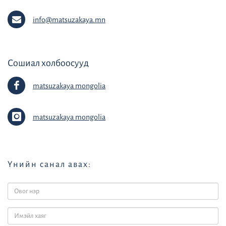
info@matsuzakaya.mn
Сошиал холбоосууд
matsuzakaya mongolia
matsuzakaya mongolia
Үнийн санал авах: