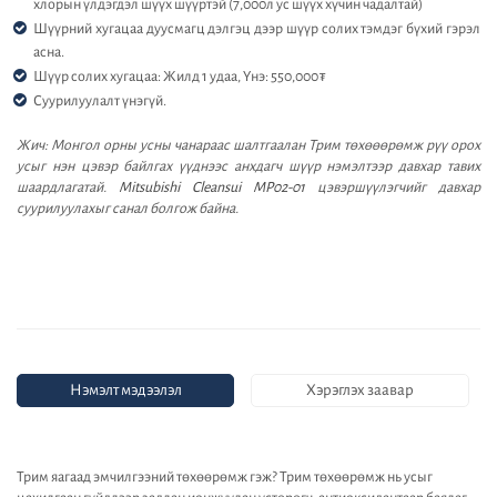
хлорын үлдэгдэл шүүх шүүртэй (7,000л ус шүүх хүчин чадалтай)
Шүүрний хугацаа дуусмагц дэлгэц дээр шүүр солих тэмдэг бүхий гэрэл
асна.
Шүүр солих хугацаа: Жилд 1 удаа, Үнэ: 550,000₮
Суурилуулалт үнэгүй.
Жич: Монгол орны усны чанараас шалтгаалан Трим төхөөөрөмж рүү орох
усыг нэн цэвэр байлгах үүднээс анхдагч шүүр нэмэлтээр давхар тавих
шаардлагатай.
Mitsubishi Cleansui MP02-01
цэвэршүүлэгчийг давхар
суурилуулахыг санал болгож байна.
Нэмэлт мэдээлэл
Хэрэглэх заавар
Трим яагаад эмчилгээний төхөөрөмж гэж? Трим төхөөрөмж нь усыг