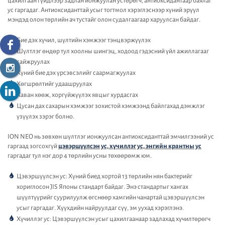
цахилгаан гүйдлээр задлан ионжуулан устөрөгч, антиоксидантаар баялаг
ус гаргадаг. Антиоксиданттай усыг тогтмол хэрэглэснээр хүний эрүүл
мэндэд олон төрлийн ач тустайг олон судалгаагаар харуулсан байдаг.
Бие дэх хүчил, шүлтийн хэмжээг тэнцвэржүүлэх
Шүлтлэг өндөр тул хоолны шингэц, ходоод гэдэсний үйл ажиллагааг
сайжруулах
Хүний бие дэх үрсэвсэлийг саармагжуулах
Хөгшрөлтийг удаашруулах
Хаван хөөж, хоргүйжүүлэх явцыг хурдасгах
Цусан дах сахарын хэмжээг зохистой хэмжээнд байлгахад дэмжлэг
үзүүлэх зэрэг болно.
ION NEO нь зөвхөн шүлтлэг ионжуулсан антиоксиданттай эмчилгээний ус
гаргаад зогсохгүй
цэвэршүүлсэн ус, хүчиллэг ус, энгийн крантны ус
гаргадаг тул нэг дор 4 төрлийн усны төхөөрөмж юм.
Цэвэршүүлсэн ус: Хүний биед хортой 13 төрлийн нян бактерийг
хориглосон JIS Японы стандарт байдаг. Энэ стандартыг хангах
шүүлтүүрийг суурилуулж өгснөөр хамгийн чанартай цэвэршүүлсэн
усыг гаргадаг. Хүүхдийн найруулдаг сүү, эм уухад хэрэглэнэ.
Хүчиллэг ус: Цэвэршүүлсэн усыг цахилгаанаар задлахад хүчилтөрөгч