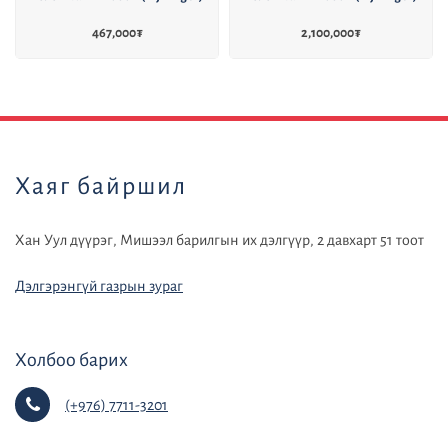
467,000
₮
2,100,000
₮
default
Хаяг байршил
Хан Уул дүүрэг, Мишээл барилгын их дэлгүүр, 2 давхарт 51 тоот
Дэлгэрэнгүй газрын зураг
Холбоо барих
(+976) 7711-3201