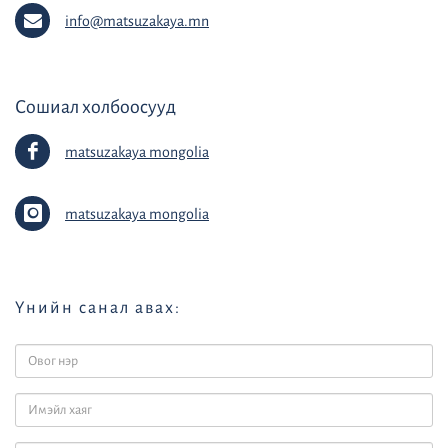
info@matsuzakaya.mn
Сошиал холбоосууд
matsuzakaya mongolia
matsuzakaya mongolia
Үнийн санал авах: