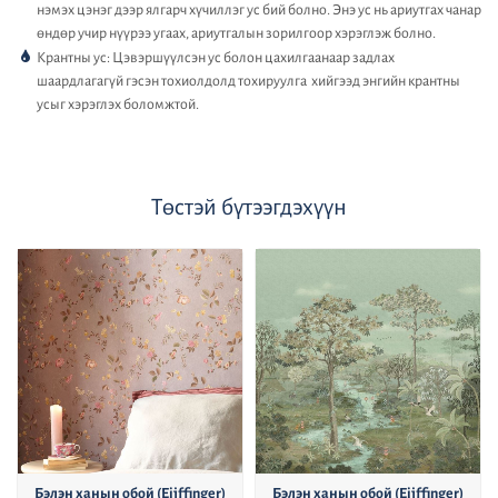
нэмэх цэнэг дээр ялгарч хүчиллэг ус бий болно. Энэ ус нь ариутгах чанар
өндөр учир нүүрээ угаах, ариутгалын зорилгоор хэрэглэж болно.
Крантны ус: Цэвэршүүлсэн ус болон цахилгаанаар задлах
шаардлагагүй гэсэн тохиолдолд тохируулга хийгээд энгийн крантны
усыг хэрэглэх боломжтой.
Төстэй бүтээгдэхүүн
Бэлэн ханын обой (Eijffinger)
Бэлэн ханын обой (Eijffinger)