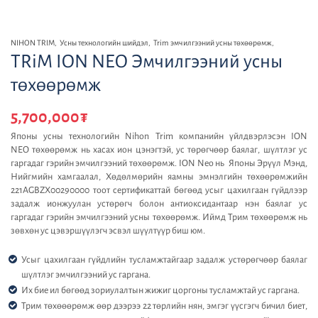
NIHON TRIM
,
Усны технологийн шийдэл
,
Trim эмчилгээний усны төхөөрөмж
,
TRiM ION NEO Эмчилгээний усны
төхөөрөмж
5,700,000
₮
Японы усны технологийн Nihon Trim компанийн үйлдвэрлэсэн ION
NEO төхөөрөмж нь хасах ион цэнэгтэй, ус төрөгчөөр баялаг, шүлтлэг ус
гаргадаг гэрийн эмчилгээний төхөөрөмж. ION Neo нь Японы Эрүүл Мэнд,
Нийгмийн хамгаалал, Хөдөлмөрийн яамны эмнэлгийн төхөөрөмжийн
221AGBZX00290000 тоот сертификаттай бөгөөд усыг цахилгаан гүйдлээр
задалж ионжуулан устөрөгч болон антиоксидантаар нэн баялаг ус
гаргадаг гэрийн эмчилгээний усны төхөөрөмж. Иймд Трим төхөөрөмж нь
зөвхөн ус цэвэршүүлэгч эсвэл шүүлтүүр биш юм.
Усыг цахилгаан гүйдлийн тусламжтайгаар задалж устөрөгчөөр баялаг
шүлтлэг эмчилгээний ус гаргана.
Их бие ил бөгөөд зориулалтын жижиг цоргоны тусламжтай ус гаргана.
Трим төхөөөрөмж өөр дээрээ 22 төрлийн нян, эмгэг үүсгэгч бичил биет,