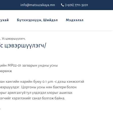
info@matsuzakaya.mn
(+976) 7711-3201
тухай
Бүтээгдэхүүн, Шийдэл
Мэдээлэл
,
Ус цэвэршүүлэгч
,
Ус цэвэршүүлэгч/
ндийн MP02-01 загварын ундны усны
хөөрөмж
ан хамгийн нарийн буюу 0.1 μm -с дээш хэмжээтэй
эвэршүүлдэг. Цоргоны усны нян бактери болон
рыг арилгахгүй тул үлдэгдэл хлорыг ашиглах
эгчийг хэрэглэхийг санал болгож байна.
0