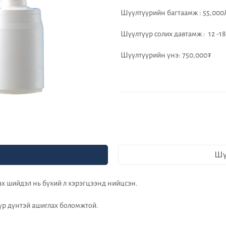
Шүүлтүүрийн багтаамж : 55,000
Шүүлтүүр солих давтамж : 12 -18
Шүүлтүүрийн үнэ: 750,000₮
Шү
ах шийдэл нь бүхий л хэрэгцээнд нийцсэн.
үр дүнтэй ашиглах боломжтой.