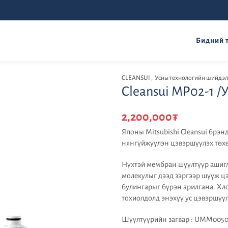
Бидний 
CLEANSUI
,
Усны технологийн шийдэл
Cleansui MP02-1 /
2,200,000
₮
Японы Mitsubishi Cleansui брэ
нянгүйжүүлэн цэвэршүүлэх тө
Нүхтэй мембран шүүлтүүр ашигл
молекулыг дээд зэргээр шүүж ц
булингарыг бүрэн арилгана. Хло
тохиолдолд энэхүү ус цэвэршүүл
Шүүлтүүрийн загвар : UMM005