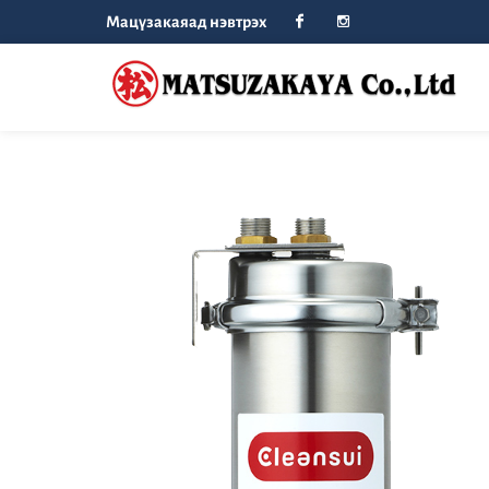
Мацүзакаяад нэвтрэх
Facebook
Instagram