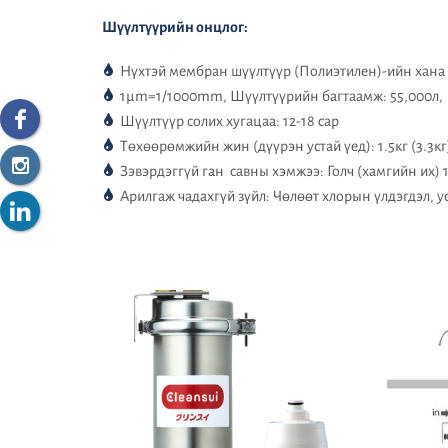
Шүүлтүүрийн онцлог:
Нүхтэй мембран шүүлтүүр (Полиэтилен)-ийн хана 
1μm=1/1000mm, Шүүлтүүрийн багтаамж: 55,000л,
Шүүлтүүр солих хугацаа: 12-18 сар
Төхөөрөмжийн жин (дүүрэн устай үед): 1.5кг (3.3кг
Зэвэрдэггүй ган савны хэмжээ: Голч (хамгийн их)
Арилгаж чадахгүй зүйл: Чөлөөт хлорын үлдэгдэл, ус