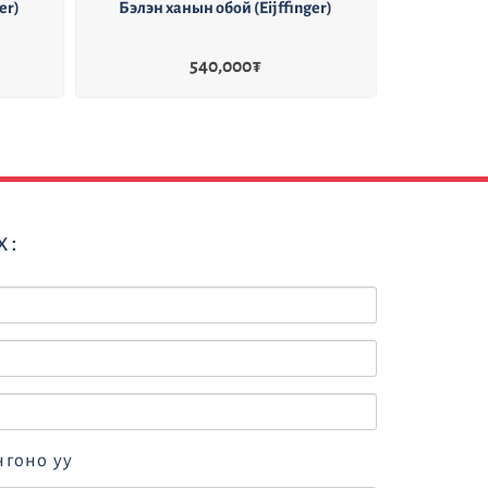
ffinger)
Бэлэн ханын обой (Eijffinger)
Бэ
837,000
₮
х:
нгоно уу