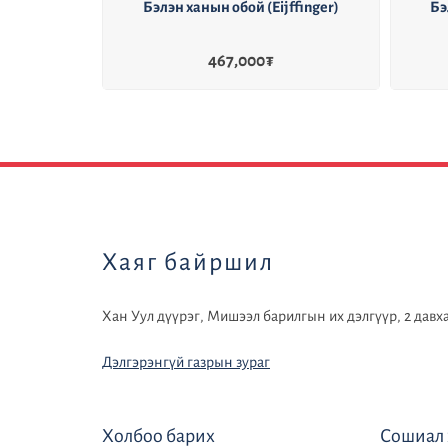
 (Eijffinger)
Бэлэн ханын обой (Eijffinger)
00
₮
2,100,000
₮
default
Хаяг байршил
Хан Уул дүүрэг, Мишээл барилгын их дэлгүүр, 2 давха
Дэлгэрэнгүй газрын зураг
Холбоо барих
Сошиал 