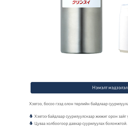
Нэмэлт мэдээлэл
Хэвтээ, босоо гээд олон төрлийн байдлаар суурилуул
Хэвтээ байдлаар суурилуулснаар жижиг орон зайг 
Цуваа холбоогоор давхар суурилуулах боломжтой.