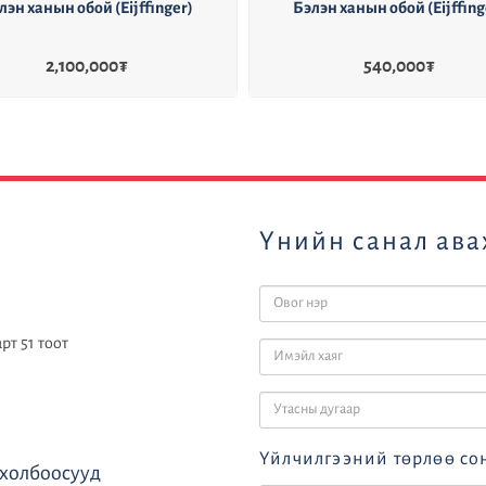
Бэлэн ханын обой (Eijffinger)
Бэлэн ханын обой (Eij
540,000
₮
540,000
₮
Үнийн санал ава
рт 51 тоот
Үйлчилгээний төрлөө со
холбоосууд