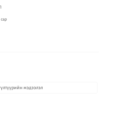
Л
 сар
үлтүүрийн мэдээлэл