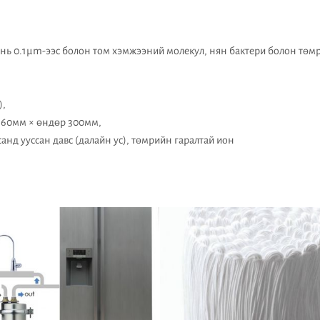
нь 0.1μm-ээс болон том хэмжээний молекул, нян бактери болон төмр
),
 160мм × өндөр 300мм,
анд ууссан давс (далайн ус), төмрийн гаралтай ион