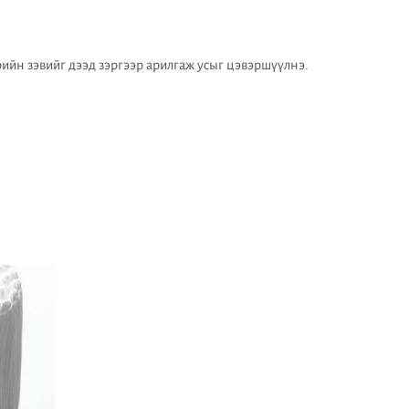
ийн зэвийг дээд зэргээр арилгаж усыг цэвэршүүлнэ.