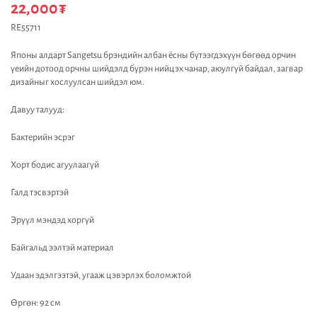
22,000
₮
RE55711
Японы алдарт Sangetsu брэндийн албан ёсны бүтээгдэхүүн бөгөөд орчин
үеийн дотоод орчны шийдэлд бүрэн нийцэх чанар, аюулгүй байдал, загвар
дизайныг хослуулсан шийдэл юм.
Давуу талууд:
Бактерийн эсрэг
Хорт бодис агуулаагүй
Галд тэсвэртэй
Эрүүл мэндэд хоргүй
Байгальд ээлтэй материал
Удаан эдэлгээтэй, угааж цэвэрлэх боломжтой
Өргөн: 92 см