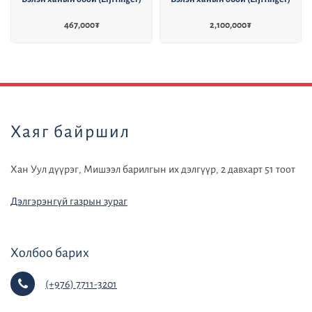
467,000
₮
2,100,000
₮
default
Хаяг байршил
Хан Уул дүүрэг, Мишээл барилгын их дэлгүүр, 2 давхарт 51 тоот
Дэлгэрэнгүй газрын зураг
Холбоо барих
(+976) 7711-3201