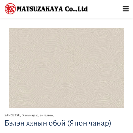
SANGETSU
,
Ханын цаас, өнгөлгөө
,
Бэлэн ханын обой (Япон чанар)