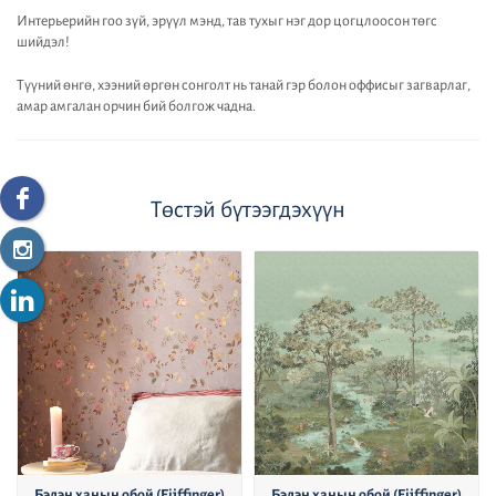
Интерьерийн гоо зүй, эрүүл мэнд, тав тухыг нэг дор цогцлоосон төгс
шийдэл!
Түүний өнгө, хээний өргөн сонголт нь танай гэр болон оффисыг загварлаг,
амар амгалан орчин бий болгож чадна.
Төстэй бүтээгдэхүүн
Бэлэн ханын обой (Eijffinger)
Бэлэн ханын обой (Eijffinger)