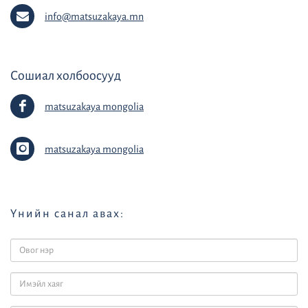
info@matsuzakaya.mn
Сошиал холбоосууд
matsuzakaya mongolia
matsuzakaya mongolia
Үнийн санал авах: