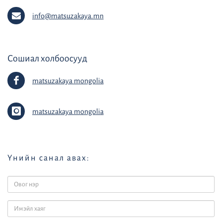
info@matsuzakaya.mn
Сошиал холбоосууд
matsuzakaya mongolia
matsuzakaya mongolia
Үнийн санал авах: