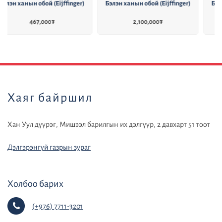
Бэлэн ханын обой (Eijffinger)
Бэлэн ханын обой (Eijffinger)
2,100,000
₮
540,000
₮
default
Хаяг байршил
Хан Уул дүүрэг, Мишээл барилгын их дэлгүүр, 2 давхарт 51 тоот
Дэлгэрэнгүй газрын зураг
Холбоо барих
(+976) 7711-3201