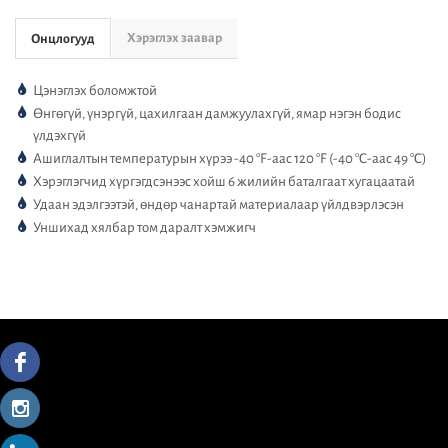
Хэрэглэх заавар
Онцлогууд
Цэнэглэх боломжтой
Өнгөгүй, үнэргүй, цахилгаан дамжуулахгүй, ямар нэгэн бодис
үлдэхгүй
Ашиглалтын температурын хүрээ -40 °F-аас 120 °F (-40 °C-аас 49 °C)
Хэрэглэгчид хүргэгдсэнээс хойш 6 жилийн баталгаат хугацаатай
Удаан эдэлгээтэй, өндөр чанартай материалаар үйлдвэрлэсэн
Уншихад хялбар том даралт хэмжигч
Ansul Cleanguard fire extinguisher