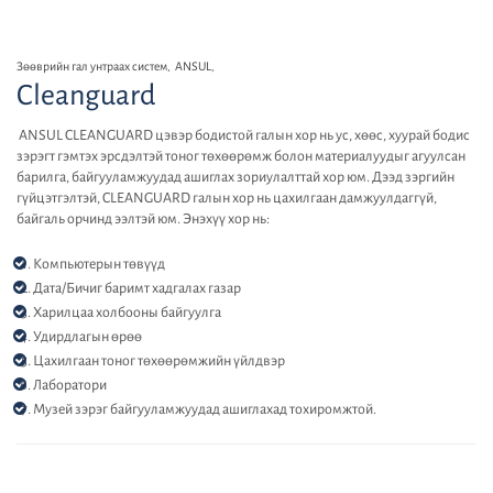
Зөөврийн гал унтраах систем
,
ANSUL
,
Cleanguard
ANSUL CLEANGUARD цэвэр бодистой галын хор нь ус, хөөс, хуурай бодис
зэрэгт гэмтэх эрсдэлтэй тоног төхөөрөмж болон материалуудыг агуулсан
барилга, байгууламжуудад ашиглах зориулалттай хор юм. Дээд зэргийн
гүйцэтгэлтэй, CLEANGUARD галын хор нь цахилгаан дамжуулдаггүй,
байгаль орчинд ээлтэй юм. Энэхүү хор нь:
Компьютерын төвүүд
Дата/Бичиг баримт хадгалах газар
Харилцаа холбооны байгуулга
Удирдлагын өрөө
Цахилгаан тоног төхөөрөмжийн үйлдвэр
Лаборатори
Музей зэрэг байгууламжуудад ашиглахад тохиромжтой.