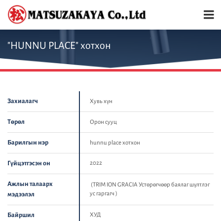
"HUNNU PLACE" хотхон
Захиалагч
Хувь хүн
Төрөл
Орон сууц
Барилгын нэр
hunnu place хотхон
Гүйцэтгэсэн он
2022
Ажлын талаарх
(TRIM ION GRACIA Устөрөгчөөр баялаг шүлтлэг
ус гаргагч )
мэдээлэл
Байршил
ХУД