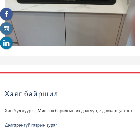
default
Хаяг байршил
Хан Уул дүүрэг, Мишээл барилгын их дэлгүүр, 2 давхарт 51 тоот
Дэлгэрэнгүй газрын зураг