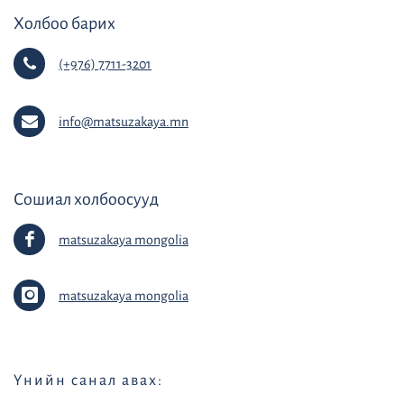
Холбоо барих
(+976) 7711-3201
info@matsuzakaya.mn
Сошиал холбоосууд
matsuzakaya mongolia
matsuzakaya mongolia
Үнийн санал авах: