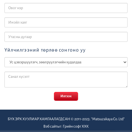
Үйлчилгээний төрлөө сонгоно уу
Илгээх
БҮХ ЭРХ ХУУЛИАР ХАМГААЛАГДСАН © 2011-2023. "Matsuzakaya Co. Ltd"
Вэб сайт
ыг:
Грийн софт ХХК