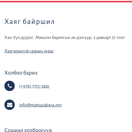
Хаяг байршил
Хан Уул дүүрэг, Мишээл барилгын их дэлгүүр, 2 давхарт 51 тоот
Дэлгэрэнгүй газрын зураг
Холбоо барих
(+976) 7711-3201
info@matsuzakaya.mn
Сошиал холбоосууд