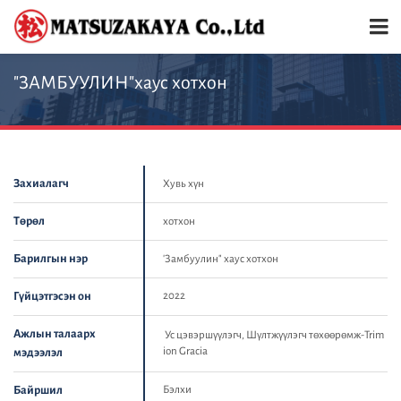
"ЗАМБУУЛИН"хаус хотхон
Захиалагч
Хувь хүн
Төрөл
хотхон
Барилгын нэр
'Замбуулин" хаус хотхон
Гүйцэтгэсэн он
2022
Ажлын талаарх
Ус цэвэршүүлэгч, Шүлтжүүлэгч төхөөрөмж-Trim
ion Gracia
мэдээлэл
Байршил
Бэлхи