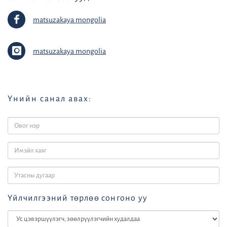
matsuzakaya mongolia
matsuzakaya mongolia
Үнийн санал авах:
Үйлчилгээний төрлөө сонгоно уу