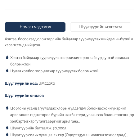
Нэмэлт мэдээлэл
Шүүлтүүрийн мэдээлэл
Хэвтээ, босоо гээд олон төрлийн байдлаар суурилуулах шийдэл нь бүхий л
хэрэгцээнд нийцсэн.
Хэвтээ байдлаар суурилуулснаар жижиг орон зайг үр дүнтэй ашиглах
боломжтой.
Цуваа холбоогоор давхар суурилуулах боломжтой.
Шүүлтүүрийн код:
UMC2050
Шүүлтүүрийн онцлог:
Цоргоны усанд агуулагдах хлорын үлдэгдэл болон шохойн үнэрийг
арилгахаас гадна төрөл бүрийн нян бактери, улаан зэв болон тоосонцор
хэлбэртэй хар тугалга зэргийг арилгана.,
Шүүлтүүрийн багтаамж: 50,000л,
Шүүлтүүр солих хугацаа: 12 сар (Өдөрт 135л ашигласан тохиолдолд),