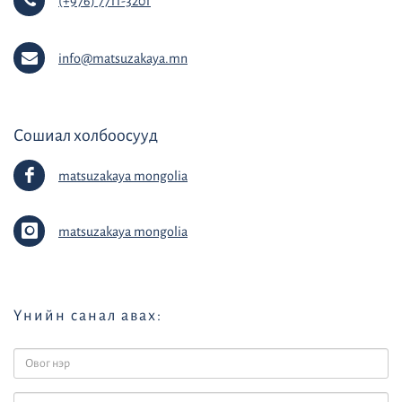
(+976) 7711-3201
info@matsuzakaya.mn
Сошиал холбоосууд
matsuzakaya mongolia
matsuzakaya mongolia
Үнийн санал авах: