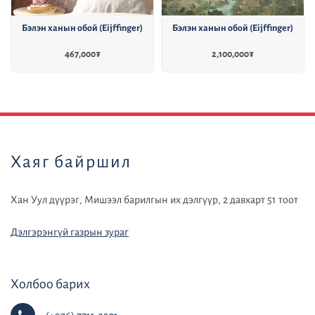
Бэлэн ханын обой (Eijffinger)
Бэлэн ханын обой (Eijffinger)
467,000
₮
2,100,000
₮
default
Хаяг байршил
Хан Уул дүүрэг, Мишээл барилгын их дэлгүүр, 2 давхарт 51 тоот
Дэлгэрэнгүй газрын зураг
Холбоо барих