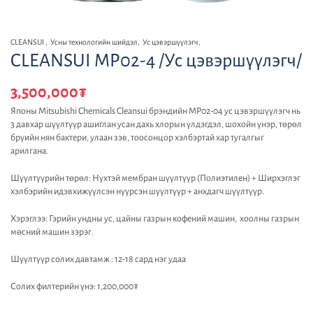
CLEANSUI
,
Усны технологийн шийдэл
,
Ус цэвэршүүлэгч
,
CLEANSUI MP02-4 /Ус цэвэршүүлэгч/
3,500,000
₮
Японы Mitsubishi Chemicals Cleansui брэндийн MP02-04 ус цэвэршүүлэгч нь
3 давхар шүүлтүүр ашиглан усан дахь хлорын үлдэгдэл, шохойн үнэр, төрөл
брүийн нян бактери, улаан зэв, тоосонцор хэлбэртай хар тугалгыг
арилгана.
Шүүлтүүрийн төрөл: Нүхтэй мембран шүүлтүүр (Полиэтилен) + Ширхэглэг
хэлбэрийн идэвхижүүлсэн нүүрсэн шүүлтүүр + анхдагч шүүлтүүр.
Хэрэглээ: Гэрийн ундны ус, цайны газрын кофений машин, хоолны газрын
мөсний машин зэрэг.
Шүүлтүүр солих давтамж : 12-18 сард нэг удаа
Солих филтерийн үнэ: 1,200,000₮