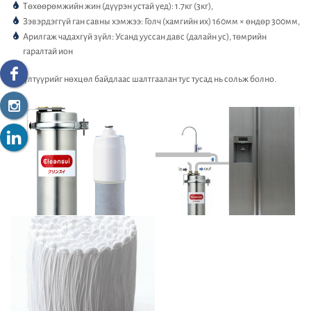
Төхөөрөмжийн жин (дүүрэн устай үед): 1.7кг (3кг),
Зэвэрдэггүй ган савны хэмжээ: Голч (хамгийн их) 160мм × өндөр 300мм,
Арилгаж чадахгүй зүйл: Усанд ууссан давс (далайн ус), төмрийн
гаралтай ион
Шүүлтүүрийг нөхцөл байдлаас шалтгаалан тус тусад нь сольж болно.