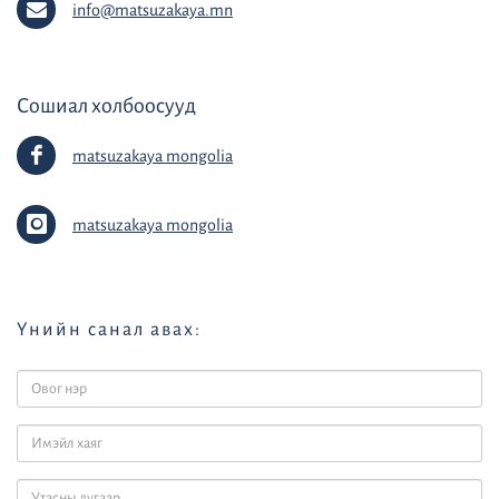
info@matsuzakaya.mn
Сошиал холбоосууд
matsuzakaya mongolia
matsuzakaya mongolia
Үнийн санал авах: