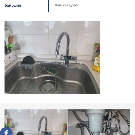
Байршил
Хан-Уул дүүрэг