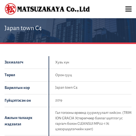
Japan town C4
Захиалагч
Хувь хүн
Төрөл
Орон сууц
Барилгын нэр
Japan town C4
Гүйцэтгэсэн он
2019
Гал тогооны өрөөнд суурилуулалт хийсэн. (TRIM
Ажлын талаарх
ION GRACIA Устөрөгчөөр баялаг шүлтлэг ус
гаргагч болон CLEANSUI MP02-1 Ус
мэдээлэл
цэвэршүүлэгчийн хамт)