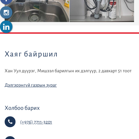
default
Хаяг байршил
Хан Уул дүүрэг, Мишээл барилгын их дэлгүүр, 2 давхарт 51 тоот
Дэлгэрэнгүй газрын зураг
Холбоо барих
(+976) 7711-3201