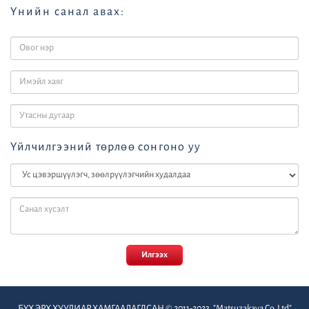
Үнийн санал авах:
Үйлчилгээний төрлөө сонгоно уу
Илгээх
БҮХ ЭРХ ХУУЛИАР ХАМГААЛАГДСАН © 2011-2023. "Matsuzakaya Co. Ltd"