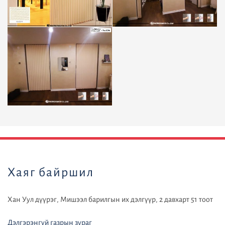
default
Хаяг байршил
Хан Уул дүүрэг, Мишээл барилгын их дэлгүүр, 2 давхарт 51 тоот
Дэлгэрэнгүй газрын зураг