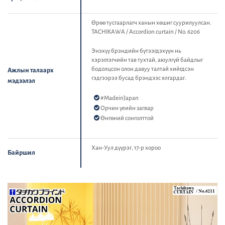
Өрөө тусгаарлагч ханын хөшиг суурилуулсан.
TACHIKAWA / Accordion curtain / No. 6206
Энэхүү брэндийн бүтээгдэхүүн нь
хэрэглэгчийн тав тухтай, аюулгүй байдлыг
бодолцсон олон давуу талтай хийгдсэн
Ажлын талаарх
гэдгээрээ бусад брэндээс ялгардаг.
мэдээлэл
#MadeinJapan
Орчин үеийн загвар
Өнгөний сонголттой
Хан-Уул дүүрэг, 17-р хороо
Байршил