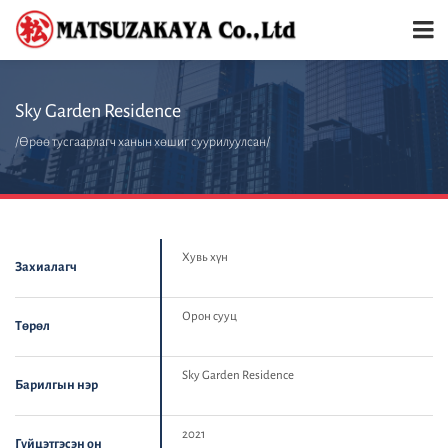
Sky Garden Residence
/Өрөө тусгаарлагч ханын хөшиг суурилуулсан/
Хувь хүн
Захиалагч
Орон сууц
Төрөл
Sky Garden Residence
Барилгын нэр
2021
Гүйцэтгэсэн он