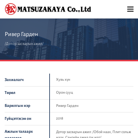
Ривер Гарден
/Дотор засварын ажил/
Захиалагч
Хувь хүн
Төрөл
Орон сууц
Барилгын нэр
Ривер Гарден
Гүйцэтгэсэн он
2018
Ажлын талаарх
Дотор засварын ажил: /Обой наах, Плит сольж
наах, Сангийн ажил гэх мэт/