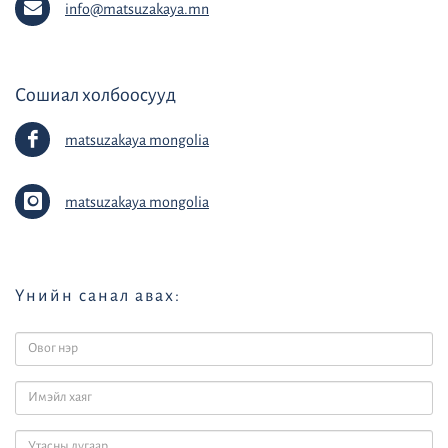
info@matsuzakaya.mn
Сошиал холбоосууд
matsuzakaya mongolia
matsuzakaya mongolia
Үнийн санал авах: