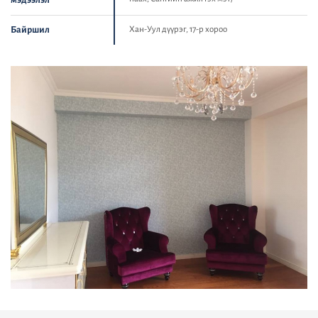
мэдээлэл
Байршил
Хан-Уул дүүрэг, 17-р хороо