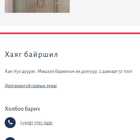
default
Хаяг байршил
Хан Уул дүүрэг, Мишээл барилгын их дэлгүүр, 2 давхарт 51 тоот
Дэлгэрэнгүй газрын зураг
Холбоо барих
(+976) 7711-3201