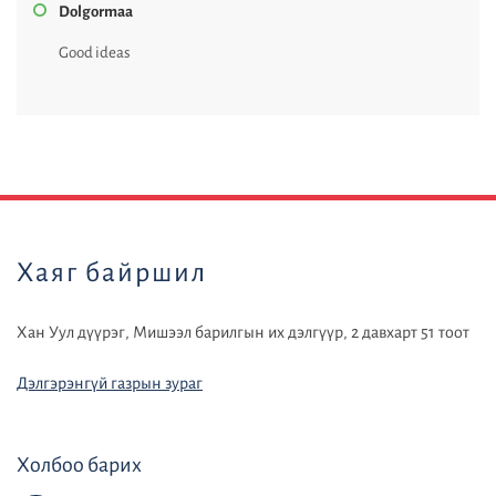
Dolgormaa
Good ideas
default
Хаяг байршил
Хан Уул дүүрэг, Мишээл барилгын их дэлгүүр, 2 давхарт 51 тоот
Дэлгэрэнгүй газрын зураг
Холбоо барих