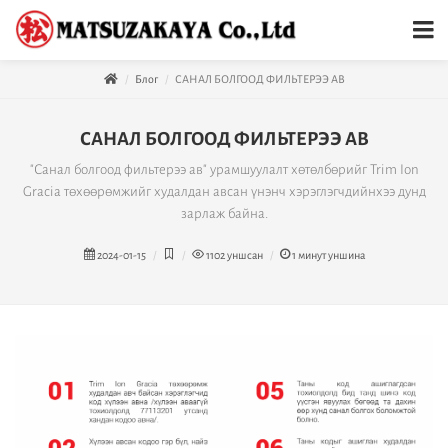
Блог
САНАЛ БОЛГООД ФИЛЬТЕРЭЭ АВ
САНАЛ БОЛГООД ФИЛЬТЕРЭЭ АВ
"Санал болгоод фильтерээ ав" урамшуулалт хөтөлбөрийг Trim Ion
Gracia төхөөрөмжийг худалдан авсан үнэнч хэрэглэгчдийнхээ дунд
зарлаж байна.
2024-01-15
1102
уншсан
1
минут уншина