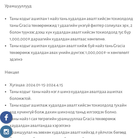
Урамшууллууд
Таны кодыг ашиглан 1 найз тань худалдан авалт хийсэн тохиолдолд
таны Gracia төхөөрөмжид 1 удаагийн үнэгүй филтер солиулах эрх, 2
болон түүнээс дээш хүн худалдан авалт хийсэн тохиолдолд тус бүр
1,000,000₮ дараагийн худалдан авалтаас хөнгөлнө.
Таны кодыг ашиглан худалдан авалт хийж буй найз тань Gracia
төхөөрөмж худалдан авах үнийн дүнгээс 1,000,000₮-н хөнгөлөлт
эдэлнэ
Нөхцөл
Хугацаа: 2024.01-15-2024.4.15
Таны кодыг таны найз нэг л шинэ худалдан авалтдаа ашиглах
боломжтой.
Таны кодыг ашиглаж худалдан авалт хийсэн тохиолдолд тухайн
код хүчингүй болж дахин шинэ код таньд илгээгдэх болно.
Таны найз 1 сая төгрөгийн урамшууллаа Gracia төхөөрөмж
хаудалдан авалтандаа хэрэглэнэ
Урамшуулал нь зөвхөн худалдан авалт хийхэд л үйлчлэх бөгөөд