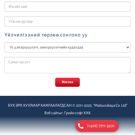
Үйлчилгээний төрлөө сонгоно уу
Илгээх
БҮХ ЭРХ ХУУЛИАР ХАМГААЛАГДСАН © 2011-2023. "Matsuzakaya Co. Ltd"
Вэб сайт
ыг:
Грийн софт ХХК
Дуудлагын төв
(+976) 7711-3201