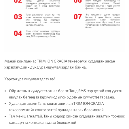
Манай компаниас TRIM ION GRACIA төхөөрөмж худалдан авсан
хэрэглэгчдийн дунд урамшуулал зарлаж байна.
Хэрхэн урамшуулал эдлэх вэ?
Ойр дотнын хүмүүстээ санал болго: Танд SMS-ээр тусгай код үүсгэн
явуулах бөгөөд та тэрхүү кодыг ойр дотнын хүмүүстээ тараана.
Худалдан авалт: Таны кодыг ашиглан TRIM ION GRACIA
төхөөрөмжийг хөнгөлөлттэй худалдан авах боломжтой
Та ч мөн шагналтай: Таны кодоор хийсэн худалдан авалтын тооноос
хамаарч та хөнгөлөлт эдлэх боломжтой