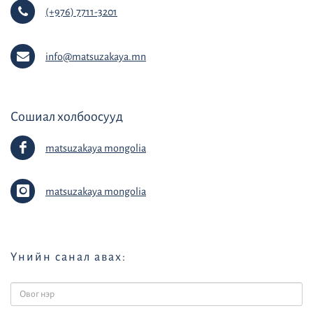
(+976) 7711-3201
info@matsuzakaya.mn
Сошиал холбоосууд
matsuzakaya mongolia
matsuzakaya mongolia
Үнийн санал авах: