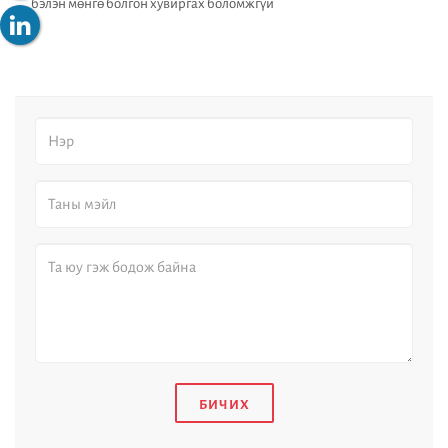
бэлэн мөнгө болгон хувиргах боломжгүй
БИЧИХ